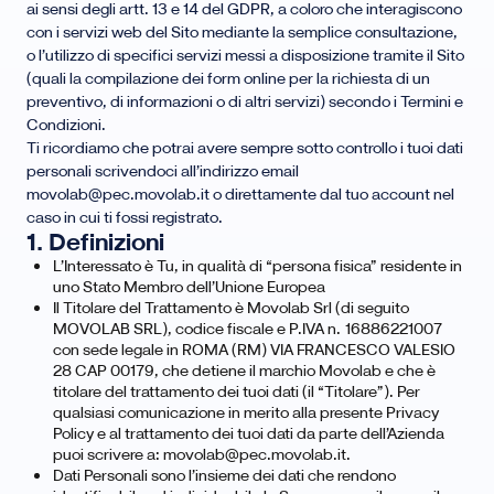
ai sensi degli artt. 13 e 14 del GDPR, a coloro che interagiscono
con i servizi web del Sito mediante la semplice consultazione,
o l’utilizzo di specifici servizi messi a disposizione tramite il Sito
(quali la compilazione dei form online per la richiesta di un
preventivo, di informazioni o di altri servizi) secondo i Termini e
Condizioni.
Ti ricordiamo che potrai avere sempre sotto controllo i tuoi dati
personali scrivendoci all’indirizzo email
movolab@pec.movolab.it o direttamente dal tuo account nel
caso in cui ti fossi registrato.
1. Definizioni
L’Interessato è Tu, in qualità di “persona fisica” residente in
uno Stato Membro dell’Unione Europea
Il Titolare del Trattamento è Movolab Srl (di seguito
MOVOLAB SRL), codice fiscale e P.IVA n. 16886221007
con sede legale in ROMA (RM) VIA FRANCESCO VALESIO
28 CAP 00179, che detiene il marchio Movolab e che è
titolare del trattamento dei tuoi dati (il “Titolare”). Per
qualsiasi comunicazione in merito alla presente Privacy
Policy e al trattamento dei tuoi dati da parte dell’Azienda
puoi scrivere a: movolab@pec.movolab.it.
Dati Personali sono l’insieme dei dati che rendono