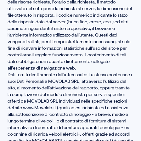
delle risorse richieste, l’orario della richiesta, il metodo
utilizzato nel sottoporre la richiesta al server, la dimensione del
file ottenuto in risposta, il codice numerico indicante lo stato
della risposta data dal server (buon fine, errore, ecc.) ed altri
parametri riguardanti il sistema operativo, il browser e
l’ambiente informatico utilizzato dall’utente. Questi dati
vengono trattati, per il tempo strettamente necessario, al solo
fine di ricavare informazioni statistiche sull’uso del sito e per
controllarne il regolare funzionamento. Il conferimento di tali
dati è obbligatorio in quanto direttamente collegato
all’esperienza di navigazione web.
Dati forniti direttamente dall’interessato: Tu stesso conferisce i
suoi Dati Personali a MOVOLAB SRL, attraverso l’utilizzo del
sito, al momento dell’attivazione del rapporto, oppure tramite
la compilazione del modulo di richiesta per servizi specifici
offerti da MOVOLAB SRL individuati nelle specifiche sezioni
del sito www.Movolab.it (quali ad es. richiesta ed assistenza
alla sottoscrizione di contratto di noleggio – a breve, medio e
lungo termine di veicoli- o di contratto di fornitura di sistemi
informativi o di contratto di fornitura apparati tecnologici – es
colonnine di ricarica veicoli elettrici-, offerti grazie ad accordi
specifici tra MOVOLAB SRL e società specializzate) (di seguito