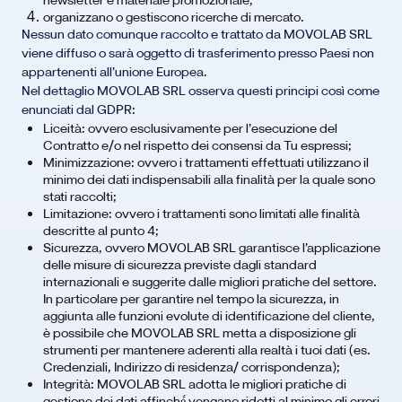
newsletter e materiale promozionale;
organizzano o gestiscono ricerche di mercato.
Nessun dato comunque raccolto e trattato da MOVOLAB SRL
viene diffuso o sarà oggetto di trasferimento presso Paesi non
appartenenti all’unione Europea.
Nel dettaglio MOVOLAB SRL osserva questi principi così come
enunciati dal GDPR:
Liceità: ovvero esclusivamente per l’esecuzione del
Contratto e/o nel rispetto dei consensi da Tu espressi;
Minimizzazione: ovvero i trattamenti effettuati utilizzano il
minimo dei dati indispensabili alla finalità per la quale sono
stati raccolti;
Limitazione: ovvero i trattamenti sono limitati alle finalità
descritte al punto 4;
Sicurezza, ovvero MOVOLAB SRL garantisce l’applicazione
delle misure di sicurezza previste dagli standard
internazionali e suggerite dalle migliori pratiche del settore.
In particolare per garantire nel tempo la sicurezza, in
aggiunta alle funzioni evolute di identificazione del cliente,
è possibile che MOVOLAB SRL metta a disposizione gli
strumenti per mantenere aderenti alla realtà i tuoi dati (es.
Credenziali, Indirizzo di residenza/ corrispondenza);
Integrità: MOVOLAB SRL adotta le migliori pratiche di
gestione dei dati affinché́ vengano ridotti al minimo gli errori