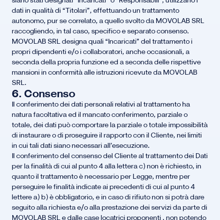
siano stati designati “Incaricati” o “Responsabili”, utilizzano i
dati in qualità di “Titolari”, effettuando un trattamento
autonomo, pur se correlato, a quello svolto da MOVOLAB SRL
raccogliendo, in tal caso, specifico e separato consenso.
MOVOLAB SRL designa quali “Incaricati” del trattamento i
propri dipendenti e/o i collaboratori, anche occasionali, a
seconda della propria funzione ed a seconda delle rispettive
mansioni in conformità alle istruzioni ricevute da MOVOLAB
SRL.
6. Consenso
Il conferimento dei dati personali relativi al trattamento ha
natura facoltativa ed il mancato conferimento, parziale o
totale, dei dati può comportare la parziale o totale impossibilità
di instaurare o di proseguire il rapporto con il Cliente, nei limiti
in cui tali dati siano necessari all’esecuzione.
Il conferimento del consenso del Cliente al trattamento dei Dati
per la finalità di cui al punto 4 alla lettera c) non è richiesto, in
quanto il trattamento è necessario per Legge, mentre per
perseguire le finalità indicate ai precedenti di cui al punto 4
lettere a) b) è obbligatorio, e in caso di rifiuto non si potrà dare
seguito alla richiesta e/o alla prestazione dei servizi da parte di
MOVOLAB SRL e dalle case locatrici proponenti , non potendo